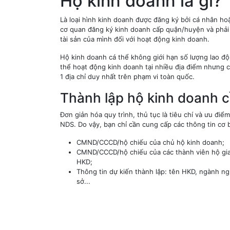
Hộ kinh doanh là gì?
Là loại hình kinh doanh được đăng ký bởi cá nhân hoặ
cơ quan đăng ký kinh doanh cấp quận/huyện và phải
tài sản của mình đối với hoạt động kinh doanh.
Hộ kinh doanh cá thể không giới hạn số lượng lao độ
thể hoạt động kinh doanh tại nhiều địa điểm nhưng ch
1 địa chỉ duy nhất trên phạm vi toàn quốc.
Thành lập hộ kinh doanh 
Đơn giản hóa quy trình, thủ tục là tiêu chí và ưu điểm
NDS. Do vậy, bạn chỉ cần cung cấp các thông tin cơ
CMND/CCCD/hộ chiếu của chủ hộ kinh doanh;
CMND/CCCD/hộ chiếu của các thành viên hộ gia
HKD;
Thông tin dự kiến thành lập: tên HKD, ngành ngh
sở...