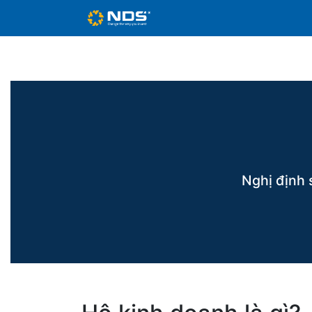
Về NDS
Dịch vụ kế toán
Nghị định